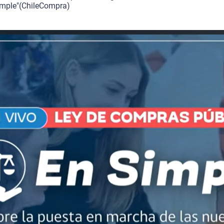
mple"
(
ChileCompra
)