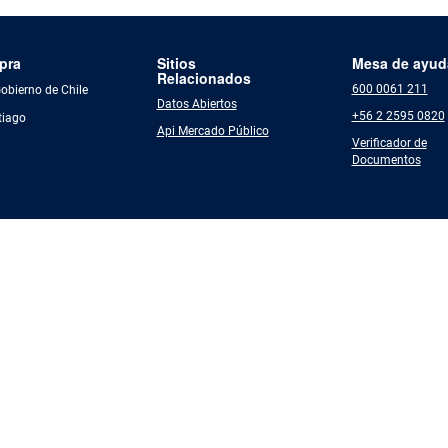
pra
Sitios
Mesa de ayud
Relacionados
600 0061 211
Gobierno de Chile
Datos Abiertos
+56 2 2595 0820
tiago
Api Mercado Público
Verificador de
Documentos